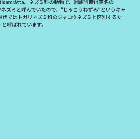
samråtta。ネズミ科の動物で、翻訳当時は英名の
ャコウネズミと呼んでいたので、“じゃこうねずみ“というキャ
現代ではトガリネズミ科のジャコウネズミと区別するた
ットと呼ばれています。