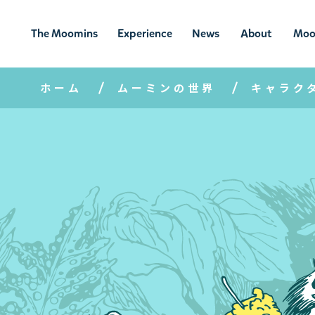
The Moomins
Experience
News
About
Moo
ムーミンの
ムーミンの世
ニュ
ムーミン
ム
世界
界を楽しむ
ース
について
ホーム
ムーミンの世界
キャラク