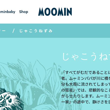
minbaby
Shop
ーミンベ
ショ
ビー
ップ
ター
じゃこうねずみ
じゃこうね
「すべてがむだであること
者。ムーミンパパが川に橋
分も大雨に流されてしまっ
の彗星』では、悲観的なこ
がらせたりします。ムーミ
一家』の途中で、静けさを