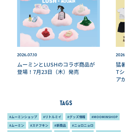
2026.07.10
2026.07.
ムーミンとLUSHのコラボ商品が
猛暑を
登場！7月23日（木）発売
Tシャ
アが新
Tags
#ムーミンショップ
#リトルミイ
#グッズ情報
#MOOMINSHOP
#ムーミン
#スナフキン
#新商品
#ニョロニョロ