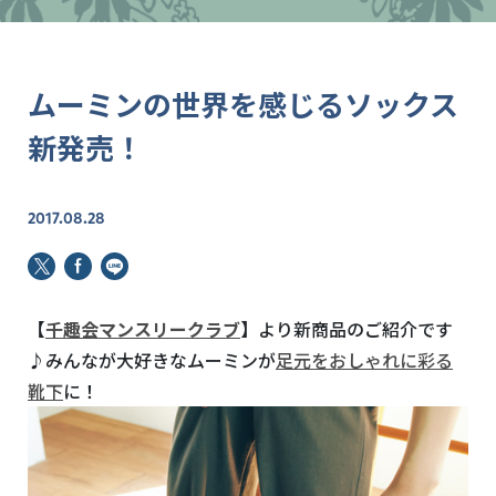
ムーミンの世界を感じるソックス
新発売！
2017.08.28
【
千趣会マンスリークラブ
】
より新商品のご紹介です
♪みんなが大好きなムーミンが
足元をおしゃれに彩る
靴下
に！