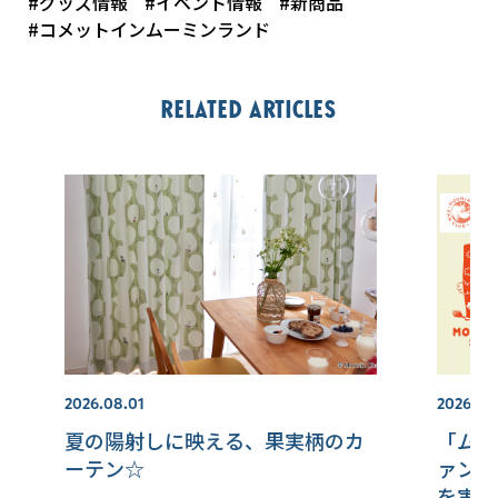
#グッズ情報
#イベント情報
#新商品
#コメットインムーミンランド
Related articles
2026.08.01
2026.07.
夏の陽射しに映える、果実柄のカ
「ムー
ーテン☆
ァンク
を実施