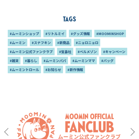
新発売
Tags
#ムーミンショップ
#リトルミイ
#グッズ情報
#MOOMINSHOP
#ムーミン
#スナフキン
#新商品
#ニョロニョロ
#ムーミン公式ファンクラブ
#宝島社
#ベルメゾン
#キャンペーン
#雑貨
#暮らし
#ムーミンパパ
#ムーミンママ
#バッグ
#ムーミントロール
#お知らせ
#新作情報