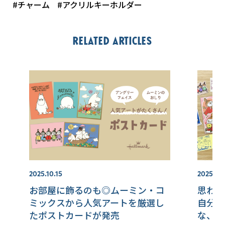
#チャーム
#アクリルキーホルダー
Related articles
2025.10.15
2025.11.
お部屋に飾るのも◎ムーミン・コ
思わず
ミックスから人気アートを厳選し
自分用
たポストカードが発売
な、フ