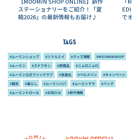
【MOOMIN SHOP ONLINE】新作
「MOO
ステーショナリーをご紹介！「夏
EDI
箱2026」の最新情報もお届け♪
でオー
Tags
#ムーミンショップ
#リトルミイ
#グッズ情報
#MOOMINSHOP
#ムーミン
#スナフキン
#新商品
#ニョロニョロ
#ムーミン公式ファンクラブ
#宝島社
#ベルメゾン
#キャンペーン
#雑貨
#暮らし
#ムーミンパパ
#ムーミンママ
#バッグ
#ムーミントロール
#お知らせ
#新作情報