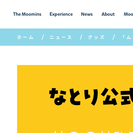
The Moomins
Experience
News
About
Moo
ムーミンの
ムーミンの世
ニュ
ムーミン
ム
世界
界を楽しむ
ース
について
ホーム
ニュース
グッズ