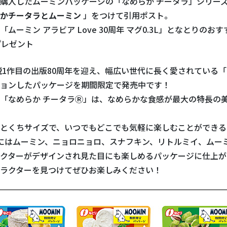
購入したムーミンパッケージの「なめらか チータラ」シリー
らかチータラとムーミン
」をつけて引用ポスト。
ーミン アラビア Love 30周年 マグ0.3L」となとりのお
プレゼント
小説1作目の出版80周年を迎え、幅広い世代に長く愛されている
ョンしたパッケージを期間限定で発売中です！
「なめらか チータラⓇ」は、なめらかな食感が最大の特長の
とくちサイズで、いつでもどこでも気軽に楽しむことができる
にはムーミン、ニョロニョロ、スナフキン、リトルミイ、ムー
クターがデザインされ見た目にも楽しめるパッケージに仕上が
ラクターを見つけてぜひお楽しみください！