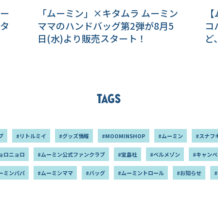
ー
「ムーミン」×キタムラ ムーミン
【
タ
ママのハンドバッグ第2弾が8月5
コ
日(水)より販売スタート！
ど
Tags
プ
#リトルミイ
#グッズ情報
#MOOMINSHOP
#ムーミン
#スナフ
ョロニョロ
#ムーミン公式ファンクラブ
#宝島社
#ベルメゾン
#キャンペ
ーミンパパ
#ムーミンママ
#バッグ
#ムーミントロール
#お知らせ