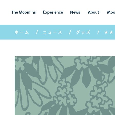
The Moomins
Experience
News
About
Moo
ムーミンの
ムーミンの世
ニュ
ムーミン
ム
世界
界を楽しむ
ース
について
ホーム
ニュース
グッズ
★★