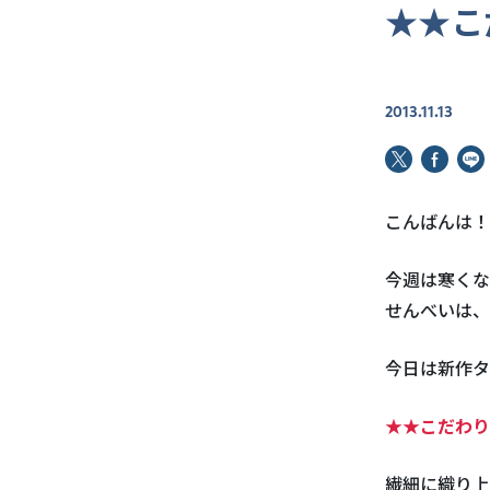
★★こ
2013.11.13
こんばんは！
今週は寒くな
せんべいは、
今日は新作タ
★★こだわり
繊細に織り上