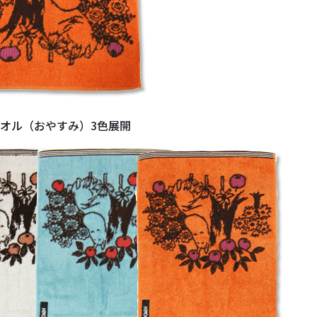
オル
（おやすみ）3色展開