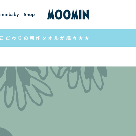
minbaby
Shop
ーミンベ
ショ
ビー
ップ
こだわりの新作タオルが続々★★