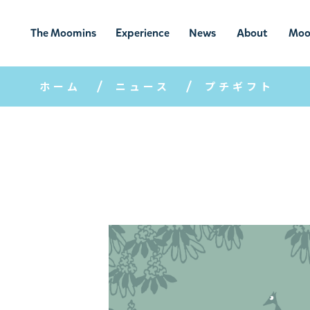
The Moomins
Experience
News
About
Moo
ムーミンの
ムーミンの世
ニュ
ムーミン
ム
世界
界を楽しむ
ース
について
ホーム
ニュース
プチギフト