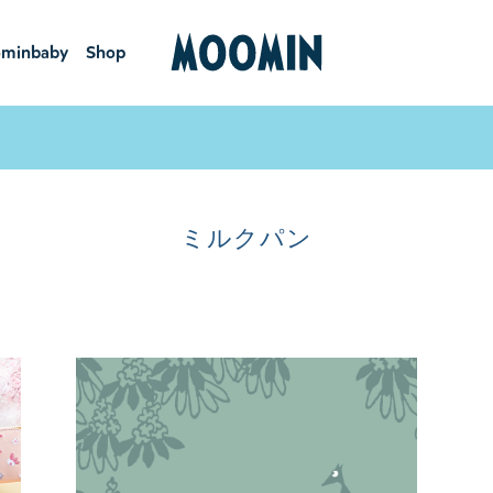
minbaby
Shop
ーミンベ
ショ
ビー
ップ
ミルクパン