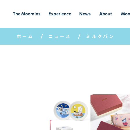
The Moomins
Experience
News
About
Moo
ムーミンの
ムーミンの世
ニュ
ムーミン
ム
世界
界を楽しむ
ース
について
ホーム
ニュース
ミルクパン