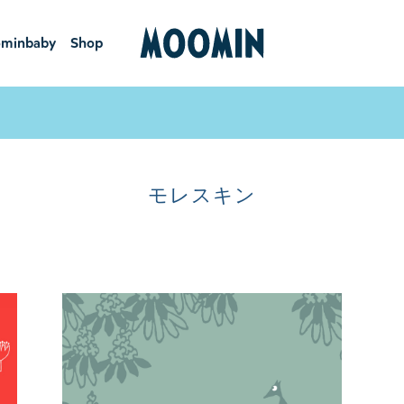
minbaby
Shop
ーミンベ
ショ
ビー
ップ
モレスキン