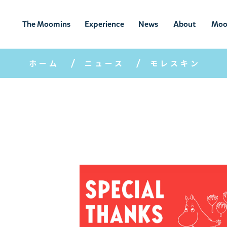
The Moomins
Experience
News
About
Moo
ムーミンの
ムーミンの世
ニュ
ムーミン
ム
世界
界を楽しむ
ース
について
ホーム
ニュース
モレスキン