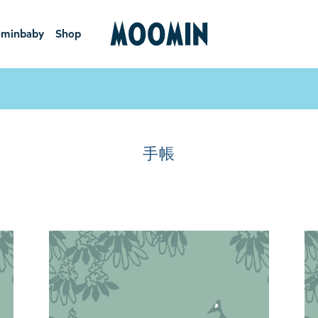
minbaby
Shop
ーミンベ
ショ
ビー
ップ
手帳