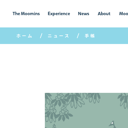
The Moomins
Experience
News
About
Moo
ムーミンの
ムーミンの世
ニュ
ムーミン
ム
世界
界を楽しむ
ース
について
ホーム
ニュース
手帳