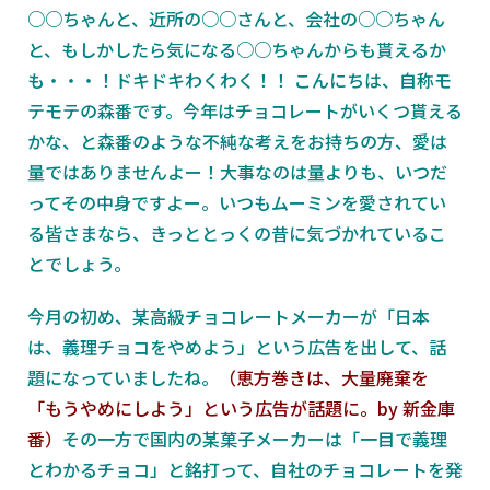
○○ちゃんと、近所の○○さんと、会社の○○ちゃん
と、もしかしたら気になる○○ちゃんからも貰えるか
も・・・！ドキドキわくわく！！
こんにちは、自称モ
テモテの森番です。今年はチョコレートがいくつ貰える
かな、と森番のような不純な考えをお持ちの方、愛は
量ではありませんよー！大事なのは量よりも、いつだ
ってその中身ですよー。いつもムーミンを愛されてい
る皆さまなら、きっととっくの昔に気づかれているこ
とでしょう。
今月の初め、某高級チョコレートメーカーが「日本
は、義理チョコをやめよう」という広告を出して、話
題になっていましたね。
（恵方巻きは、大量廃棄を
「もうやめにしよう」という広告が話題に。by 新金庫
番）
その一方で国内の某菓子メーカーは「一目で義理
とわかるチョコ」と銘打って、自社のチョコレートを発