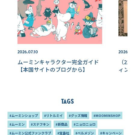
2026.07.10
2026.07.
ムーミンキャラクター完全ガイド
（22
【本国サイトのブログから】
ィンラ
Tags
#ムーミンショップ
#リトルミイ
#グッズ情報
#MOOMINSHOP
#ムーミン
#スナフキン
#新商品
#ニョロニョロ
#ムーミン公式ファンクラブ
#宝島社
#ベルメゾン
#キャンペーン