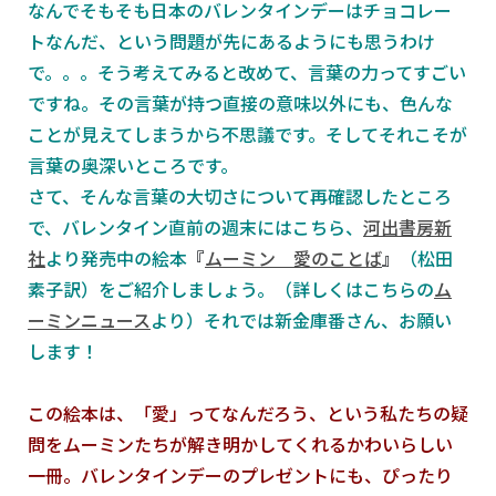
なんでそもそも日本のバレンタインデーはチョコレー
トなんだ、という問題が先にあるようにも思うわけ
で。。。そう考えてみると改めて、言葉の力ってすごい
ですね。その言葉が持つ直接の意味以外にも、色んな
ことが見えてしまうから不思議です。そしてそれこそが
言葉の奥深いところです。
さて、そんな言葉の大切さについて再確認したところ
で、バレンタイン直前の週末にはこちら、
河出書房新
社
より発売中の絵本
『
ムーミン 愛のことば
』
（松田
素子訳）をご紹介しましょう。（詳しくはこちらの
ム
ーミンニュース
より）それでは新金庫番さん、お願い
します！
この絵本は、「愛」ってなんだろう、という私たちの疑
問をムーミンたちが解き明かしてくれるかわいらしい
一冊。バレンタインデーのプレゼントにも、ぴったり