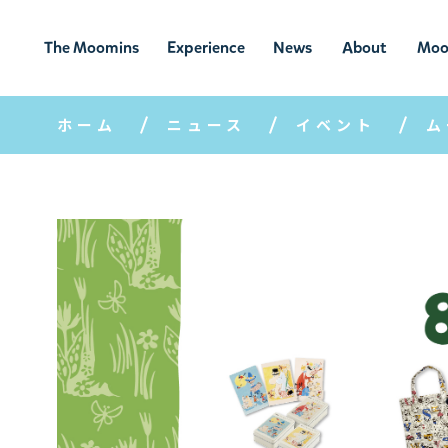
The Moomins
Experience
News
About
Moo
ムーミンの
ムーミンの世
ニュ
ムーミン
ム
世界
界を楽しむ
ース
について
ホーム
ニュース
イベント
ム