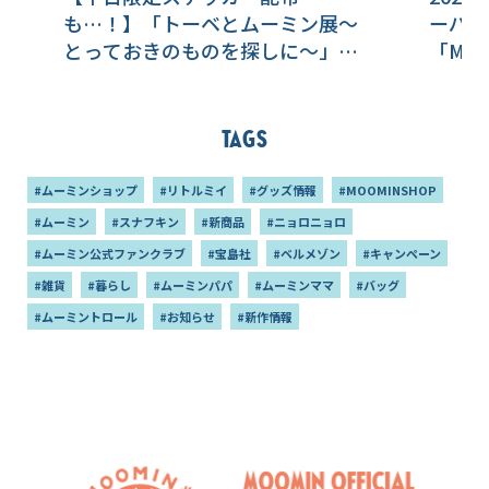
も…！】「トーベとムーミン展～
ーパー
とっておきのものを探しに～」福
「MOO
岡市美術館にて好評開催中！
ンカフ
ーが登
Tags
#ムーミンショップ
#リトルミイ
#グッズ情報
#MOOMINSHOP
#ムーミン
#スナフキン
#新商品
#ニョロニョロ
#ムーミン公式ファンクラブ
#宝島社
#ベルメゾン
#キャンペーン
#雑貨
#暮らし
#ムーミンパパ
#ムーミンママ
#バッグ
#ムーミントロール
#お知らせ
#新作情報