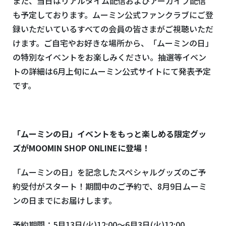
また、当日はリアルタイム配信およびアーカイブ配信
も予定しております。ムーミン公式ファンクラブにご登
録いただいているすべての会員の皆さまがご視聴いただ
けます。ご自宅やお好きな場所から、「ムーミンの日」
の特別なイベントをお楽しみください。抽選等イベン
トの詳細は
6
月上旬にムーミン公式サイトにて発表予定
です。
「ムーミンの日」イベントをもっと楽しめる限定グッ
ズが
MOOMIN SHOP ONLINE
に登場！
「ムーミンの日」を記念したスペシャルグッズのご予
約受付がスタート！期間中のご予約で、
8
月
9
日ムーミ
ンの日までにお届けします。
予約期間：
5
月
13
日
(
火
)12:00
～
6
月
3
日
(
火
)12:00