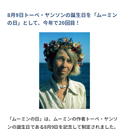
8
月
9
日トーベ・ヤンソンの誕生日を「ムーミン
の日」として、今年で
20
回目！
「ムーミンの日」は、ムーミンの作者トーベ・ヤンソ
ンの誕生日である
8
月
9
日を記念して制定されました。