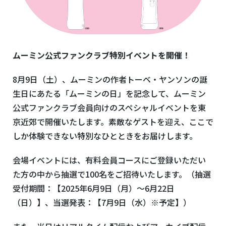
ムーミン公式ファンクラブ特別イベントを開催！
8月
9
日（土）、ムーミンの作者トーベ・ヤンソンの誕
生日にあたる「ムーミンの日」を記念して、ムーミン
公式ファンクラブ会員向けのスペシャルイベントを東
京近郊で開催いたします。素敵なゲストを迎え、ここで
しか体験できない特別なひとときをお届けします。
会場イベントには、有料会員コースにご登録いただい
た方の中から抽選で
100
名をご招待いたします。（抽選
受付期間：【
2025
年
6
月
9
日（月）～
6
月
22
日
（日）】、当選発表：【
7
月
9
日（水）※予定】）