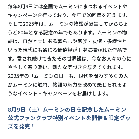
毎年
8
月
9
日には全国でムーミンにまつわるイベントや
キャンペーンを行っており、今年で
20
回目を迎えます。
そして
2025
年は、ムーミンの物語が誕生してからちょ
うど
80
年となる記念の年でもあります。ムーミンの物
語は、自然と共にある暮らしや家族・友情・多様性と
いった現代にも通じる価値観が丁寧に描かれた作品で
す。愛され続けてきたその世界観は、今なお人々の心に
やさしく寄り添い、新たな気づきを与えてくれます。
2025
年の「ムーミンの日」も、世代を問わず多くの人
がムーミンに触れ、物語の魅力を改めて感じられるよ
うなイベント・キャンペーンをお届けします。
8
月
9
日（土）ムーミンの日を記念した
ムーミン
公式ファンクラブ特別イベントを開催＆限定グッ
ズを発売！