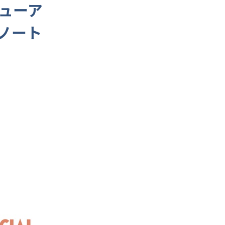
ューア
ノート