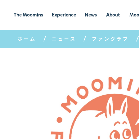
The Moomins
Experience
News
About
Moo
ムーミンの
ムーミンの世
ニュ
ムーミン
ム
世界
界を楽しむ
ース
について
ホーム
ニュース
ファンクラブ