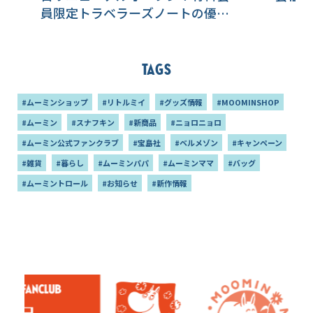
員限定トラベラーズノートの優先
販売も♪
Tags
#ムーミンショップ
#リトルミイ
#グッズ情報
#MOOMINSHOP
#ムーミン
#スナフキン
#新商品
#ニョロニョロ
#ムーミン公式ファンクラブ
#宝島社
#ベルメゾン
#キャンペーン
#雑貨
#暮らし
#ムーミンパパ
#ムーミンママ
#バッグ
#ムーミントロール
#お知らせ
#新作情報