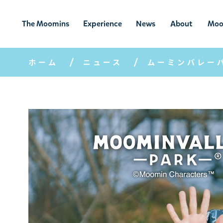
The Moomins
Experience
News
About
Moo
ムーミンの
ムーミンの世
ニュ
ムーミン
ム
世界
界を楽しむ
ース
について
ホーム
ニュース
ムーミンバレー