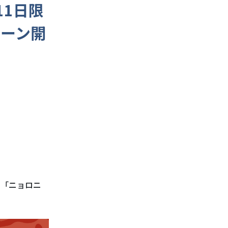
11日限
ペーン開
日の「ニョロニ