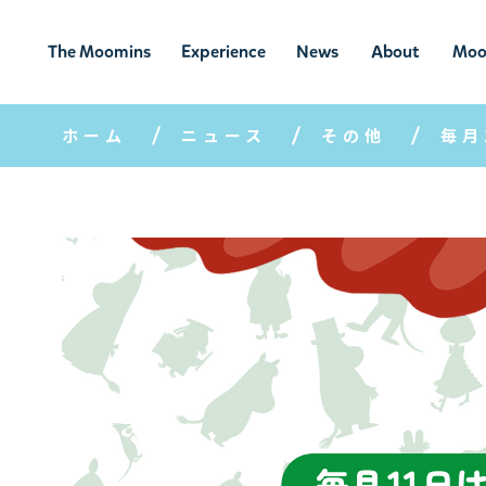
The Moomins
Experience
News
About
Moo
ムーミンの
ムーミンの世
ニュ
ムーミン
ム
世界
界を楽しむ
ース
について
ホーム
ニュース
その他
毎月