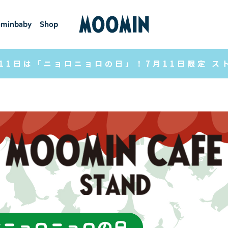
minbaby
Shop
ーミンベ
ショ
ビー
ップ
11日は「ニョロニョロの日」！7月11日限定 