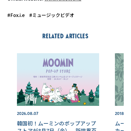
#Fox.i.e
#ミュージックビデオ
Related articles
2026.08.07
2018.02
韓国初！ムーミンのポップアップ
ムーミン
ストアが8月7日（金）、新世界百
カード