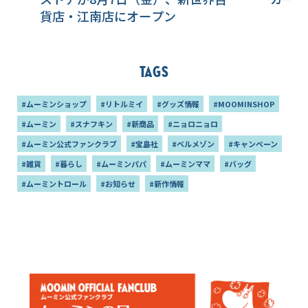
貨店・江南店にオープン
Tags
#ムーミンショップ
#リトルミイ
#グッズ情報
#MOOMINSHOP
#ムーミン
#スナフキン
#新商品
#ニョロニョロ
#ムーミン公式ファンクラブ
#宝島社
#ベルメゾン
#キャンペーン
#雑貨
#暮らし
#ムーミンパパ
#ムーミンママ
#バッグ
#ムーミントロール
#お知らせ
#新作情報