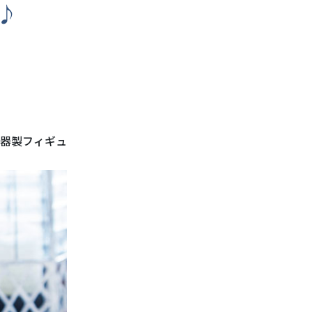
♪
器製フィギュ