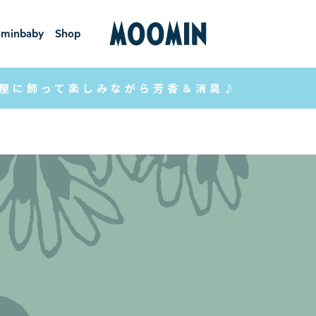
minbaby
Shop
ーミンベ
ショ
ビー
ップ
屋に飾って楽しみながら芳香＆消臭♪