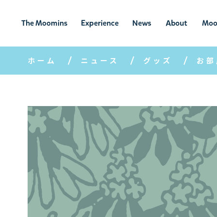
The Moomins
Experience
News
About
Moo
ムーミンの
ムーミンの世
ニュ
ムーミン
ム
世界
界を楽しむ
ース
について
ホーム
ニュース
グッズ
お部