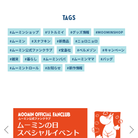
告も♪
Tags
#ムーミンショップ
#リトルミイ
#グッズ情報
#MOOMINSHOP
#ムーミン
#スナフキン
#新商品
#ニョロニョロ
#ムーミン公式ファンクラブ
#宝島社
#ベルメゾン
#キャンペーン
#雑貨
#暮らし
#ムーミンパパ
#ムーミンママ
#バッグ
#ムーミントロール
#お知らせ
#新作情報