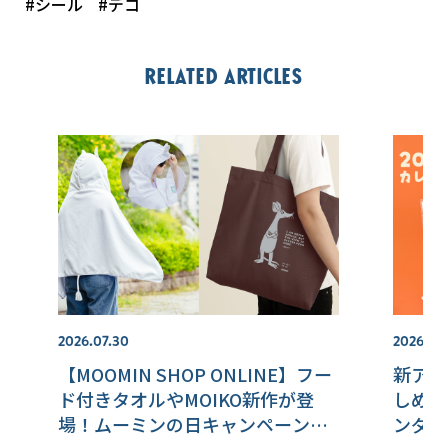
#シール
#デコ
Related articles
2026.07.30
2026.07.
【MOOMIN SHOP ONLINE】フー
新アイ
ド付きタオルやMOIKO新作が登
しめる
場！ムーミンの日キャンペーン予
ンダー