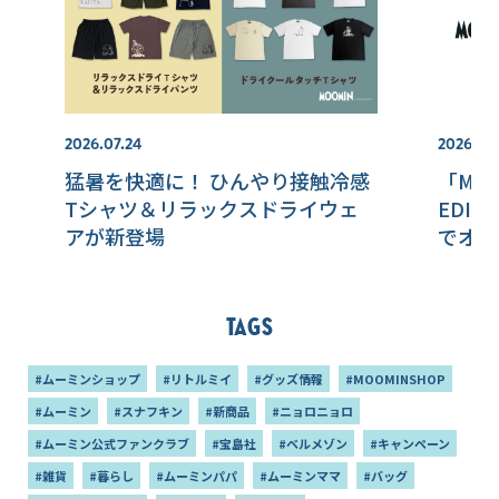
2026.07.24
2026.07.
猛暑を快適に！ ひんやり接触冷感
「MOO
Tシャツ＆リラックスドライウェ
EDI
アが新登場
でオー
Tags
#ムーミンショップ
#リトルミイ
#グッズ情報
#MOOMINSHOP
#ムーミン
#スナフキン
#新商品
#ニョロニョロ
#ムーミン公式ファンクラブ
#宝島社
#ベルメゾン
#キャンペーン
#雑貨
#暮らし
#ムーミンパパ
#ムーミンママ
#バッグ