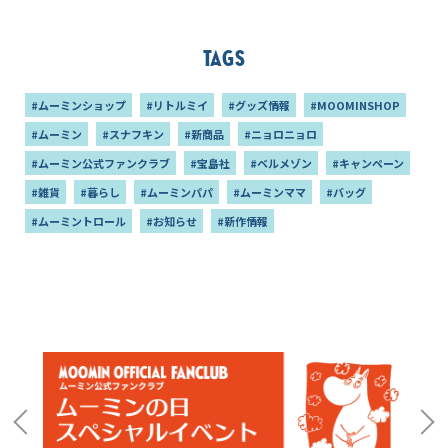
ト！
Tags
#ムーミンショップ
#リトルミイ
#グッズ情報
#MOOMINSHOP
#ムーミン
#スナフキン
#新商品
#ニョロニョロ
#ムーミン公式ファンクラブ
#宝島社
#ベルメゾン
#キャンペーン
#雑貨
#暮らし
#ムーミンパパ
#ムーミンママ
#バッグ
#ムーミントロール
#お知らせ
#新作情報