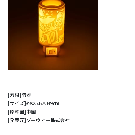
[素材]陶器
[サイズ]約Φ5.6×H9cm
[原産国]中国
[発売元]ゾーウィー株式会社