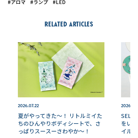
#アロマ
#ランプ
#LED
Related articles
2026.07.22
2026.07.
夏がやってきた～！ リトルミイた
SEL
ちのひんやりボディシートで、さ
をいち
っぱりスースーさわやか～！
イルオ