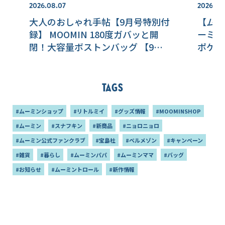
2026.08.07
2026.08
大人のおしゃれ手帖【9月号特別付
【ムー
録】 MOOMIN 180度ガバッと開
ーミン
閉！大容量ボストンバッグ 【9月
ポケッ
号増刊特別付録】 MOOMIN レザ
場！
ー調で高級感ある 両A面インテリ
アスタンド2個セット 付録違いで
Tags
2種 好評発売中！
#ムーミンショップ
#リトルミイ
#グッズ情報
#MOOMINSHOP
#ムーミン
#スナフキン
#新商品
#ニョロニョロ
#ムーミン公式ファンクラブ
#宝島社
#ベルメゾン
#キャンペーン
#雑貨
#暮らし
#ムーミンパパ
#ムーミンママ
#バッグ
#お知らせ
#ムーミントロール
#新作情報