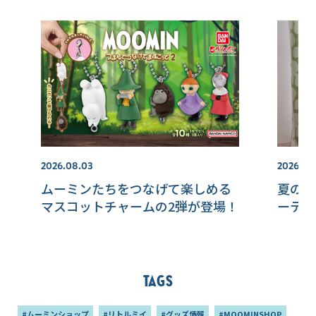
2026.08.03
2026.08
ムーミンたちをつなげて楽しめる
夏の陽
マスコットチャームの2弾が登場！
ーテン
Tags
#ムーミンショップ
#リトルミイ
#グッズ情報
#MOOMINSHOP