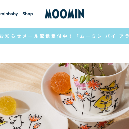
minbaby
Shop
ーミンベ
ショ
ビー
ップ
お知らせメール配信受付中！「ムーミン バイ ア