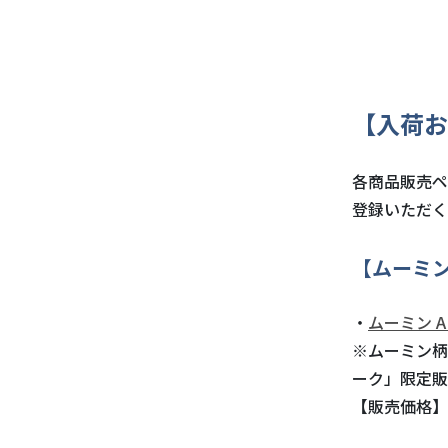
【入荷お
各商品販売ペ
登録いただく
【ムーミン
・
ムーミン AB
※ムーミン柄
ーク」限定販
【販売価格】4