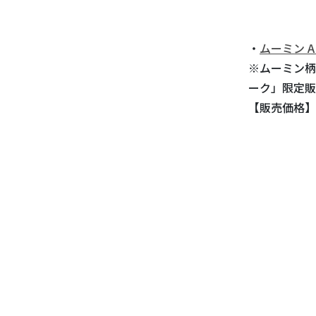
・
ムーミン 
※ムーミン柄
ーク」限定販
【販売価格】8