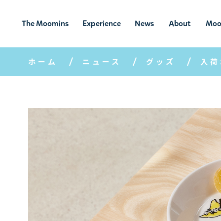
The Moomins
Experience
News
About
Moo
ムーミンの
ムーミンの世
ニュ
ムーミン
ム
世界
界を楽しむ
ース
について
ホーム
ニュース
グッズ
入荷