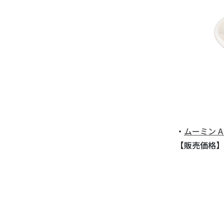
・
ムーミン A
【販売価格】4