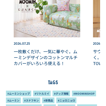
2026.07.25
2026.07.
一枚敷くだけ、一気に華やぐ。ム
サウナ
ーミンデザインのコットンマルチ
く。ム
カバーがいろいろ使える！
TOWE
Tags
#ムーミンショップ
#リトルミイ
#グッズ情報
#MOOMINSHOP
#ムーミン
#スナフキン
#新商品
#ニョロニョロ