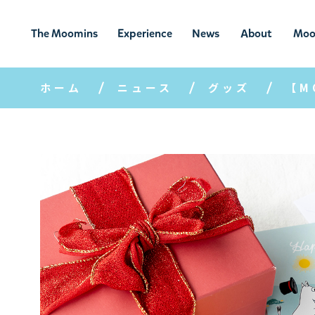
The Moomins
Experience
News
About
Moo
ムーミンの
ムーミンの世
ニュ
ムーミン
ム
世界
界を楽しむ
ース
について
ホーム
ニュース
グッズ