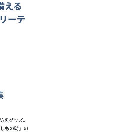
に備える
リーテ
集
防災グッズ。
しもの時」の