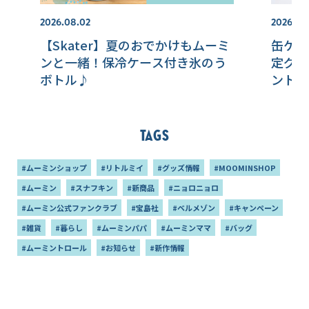
2026.08.02
2026.07
【Skater】夏のおでかけもムーミ
缶ケー
ンと一緒！保冷ケース付き氷のう
定グッ
ボトル♪
ントロ
Nint
日発売
Tags
#ムーミンショップ
#リトルミイ
#グッズ情報
#MOOMINSHOP
#ムーミン
#スナフキン
#新商品
#ニョロニョロ
#ムーミン公式ファンクラブ
#宝島社
#ベルメゾン
#キャンペーン
#雑貨
#暮らし
#ムーミンパパ
#ムーミンママ
#バッグ
#ムーミントロール
#お知らせ
#新作情報