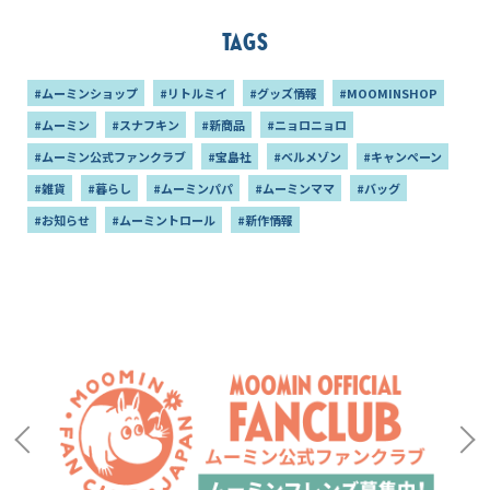
Tags
#ムーミンショップ
#リトルミイ
#グッズ情報
#MOOMINSHOP
#ムーミン
#スナフキン
#新商品
#ニョロニョロ
#ムーミン公式ファンクラブ
#宝島社
#ベルメゾン
#キャンペーン
#雑貨
#暮らし
#ムーミンパパ
#ムーミンママ
#バッグ
#お知らせ
#ムーミントロール
#新作情報