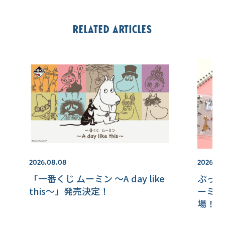
Related articles
2026.08.08
2026.07.
「一番くじ ムーミン ～A day like
ぷっく
this～」発売決定！
ーミン
場！