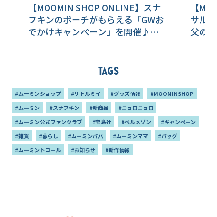
【MOOMIN SHOP ONLINE】スナ
【MOO
フキンのポーチがもらえる「GWお
サルの
でかけキャンぺーン」を開催♪旅
父の日
行やレジャーにおすすめのグッズ
ンたち
が大集合！
品をご
Tags
#ムーミンショップ
#リトルミイ
#グッズ情報
#MOOMINSHOP
#ムーミン
#スナフキン
#新商品
#ニョロニョロ
#ムーミン公式ファンクラブ
#宝島社
#ベルメゾン
#キャンペーン
#雑貨
#暮らし
#ムーミンパパ
#ムーミンママ
#バッグ
#ムーミントロール
#お知らせ
#新作情報