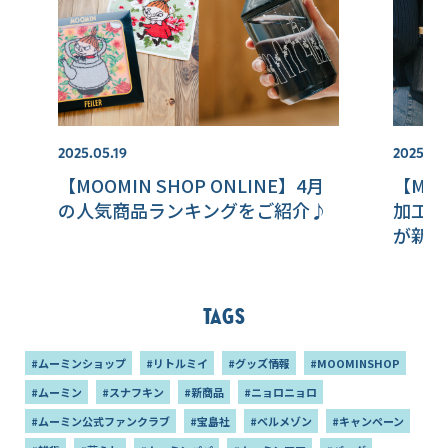
2025.05.19
2025.05
【MOOMIN SHOP ONLINE】4月
【MOO
の人気商品ランキングをご紹介♪
加工＆
が新登
ご紹介
Tags
#ムーミンショップ
#リトルミイ
#グッズ情報
#MOOMINSHOP
#ムーミン
#スナフキン
#新商品
#ニョロニョロ
#ムーミン公式ファンクラブ
#宝島社
#ベルメゾン
#キャンペーン