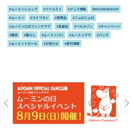
#ムーミンショップ
#リトルミイ
#グッズ情報
#MOOMINSHOP
#ムーミン
#スナフキン
#新商品
#ニョロニョロ
#ムーミン公式ファンクラブ
#宝島社
#ベルメゾン
#キャンペーン
#雑貨
#暮らし
#ムーミンパパ
#ムーミンママ
#バッグ
#ムーミントロール
#お知らせ
#新作情報