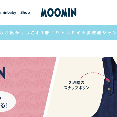
minbaby
Shop
ーミンベ
ショ
ビー
ップ
もお出かけもこれ1着！リトルミイの多機能ジャ