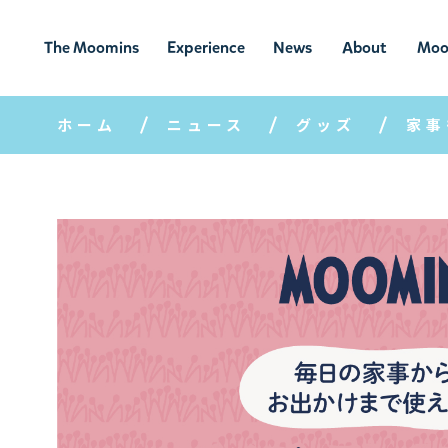
The Moomins
Experience
News
About
Moo
ムーミンの
ムーミンの世
ニュ
ムーミン
ム
世界
界を楽しむ
ース
について
ホーム
ニュース
グッズ
家事