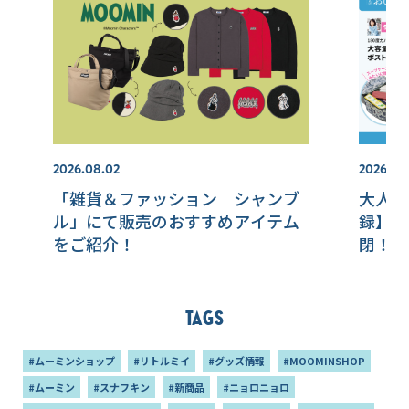
2026.08.02
2026.08
「雑貨＆ファッション シャンブ
大人の
ル」にて販売のおすすめアイテム
録】 M
をご紹介！
閉！大
号増刊
ー調で
アスタ
Tags
2種 
#ムーミンショップ
#リトルミイ
#グッズ情報
#MOOMINSHOP
#ムーミン
#スナフキン
#新商品
#ニョロニョロ