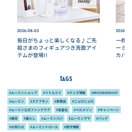
2026.08.03
2026.07.
毎日がちょっと楽しくなる♪ご先
一枚敷
祖さまのフィギュアつき洗面アイ
ーミン
テムが登場!!
カバー
Tags
#ムーミンショップ
#リトルミイ
#グッズ情報
#MOOMINSHOP
#ムーミン
#スナフキン
#新商品
#ニョロニョロ
#ムーミン公式ファンクラブ
#宝島社
#ベルメゾン
#キャンペーン
#雑貨
#暮らし
#ムーミンパパ
#ムーミンママ
#バッグ
#お知らせ
#ムーミントロール
#新作情報