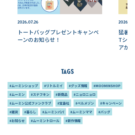
2026.07.26
2026.07.
トートバッグプレゼントキャンペ
猛暑を
ーンのお知らせ！
Tシャ
アが新
Tags
#ムーミンショップ
#リトルミイ
#グッズ情報
#MOOMINSHOP
#ムーミン
#スナフキン
#新商品
#ニョロニョロ
#ムーミン公式ファンクラブ
#宝島社
#ベルメゾン
#キャンペーン
#雑貨
#暮らし
#ムーミンパパ
#ムーミンママ
#バッグ
#お知らせ
#ムーミントロール
#新作情報