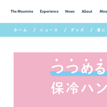
The Moomins
Experience
News
About
Moo
ムーミンの
ムーミンの世
ニュ
ムーミン
ム
世界
界を楽しむ
ース
について
ホーム
ニュース
グッズ
夏に