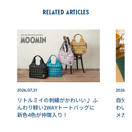
Related articles
2026.07.31
2026.08
リトルミイの刺繍がかわいい♪ ふ
自分用
んわり軽い2WAYトートバッグに
わいい
新色4色が仲間入り！
メガネ