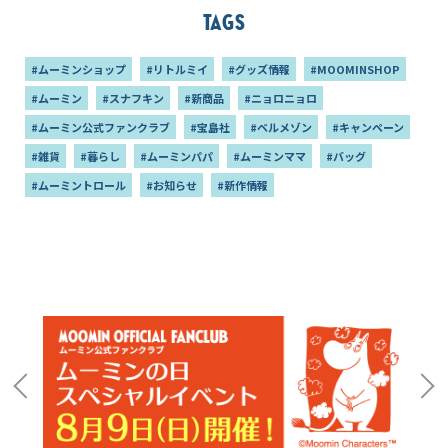
Tags
#ムーミンショップ
#リトルミイ
#グッズ情報
#MOOMINSHOP
#ムーミン
#スナフキン
#新商品
#ニョロニョロ
#ムーミン公式ファンクラブ
#宝島社
#ベルメゾン
#キャンペーン
#雑貨
#暮らし
#ムーミンパパ
#ムーミンママ
#バッグ
#ムーミントロール
#お知らせ
#新作情報