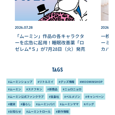
2026.07.28
2026.07.
「ムーミン」作品の各キャラクタ
一枚敷
ーを広告に起用！睡眠改善薬「ロ
ーミン
ゼレム®Ｓ」が7月28日（火）発売
カバー
Tags
#ムーミンショップ
#リトルミイ
#グッズ情報
#MOOMINSHOP
#ムーミン
#スナフキン
#新商品
#ニョロニョロ
#ムーミン公式ファンクラブ
#宝島社
#ベルメゾン
#キャンペーン
#雑貨
#暮らし
#ムーミンパパ
#ムーミンママ
#バッグ
#お知らせ
#ムーミントロール
#新作情報