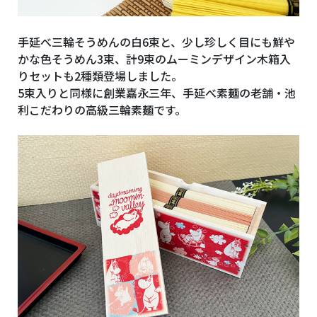
手延べ三輪そうめんの白6束と、少し珍しく目にも鮮や
かな色そうめん3束、計9束のムーミンデザイン木箱入
りセットも2種類登場しました。
5束入りと同様に創業嘉永三年、手延べ素麺の老舗・池
利こだわりの高級三輪素麺です。