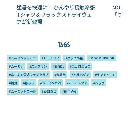
猛暑を快適に！ ひんやり接触冷感
MOOM
Tシャツ＆リラックスドライウェ
「つや
アが新登場
Tags
#ムーミンショップ
#リトルミイ
#グッズ情報
#MOOMINSHOP
#ムーミン
#スナフキン
#新商品
#ニョロニョロ
#ムーミン公式ファンクラブ
#宝島社
#ベルメゾン
#キャンペーン
#雑貨
#暮らし
#ムーミンパパ
#ムーミンママ
#バッグ
#ムーミントロール
#お知らせ
#新作情報