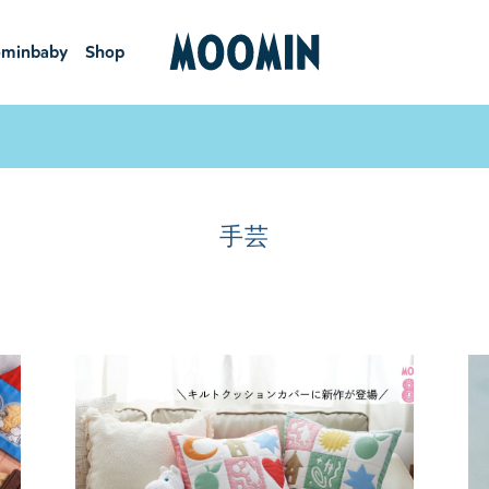
minbaby
Shop
ーミンベ
ショ
ビー
ップ
手芸