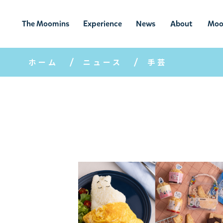
The Moomins
Experience
News
About
Moo
ムーミンの
ムーミンの世
ニュ
ムーミン
ム
世界
界を楽しむ
ース
について
ホーム
ニュース
手芸