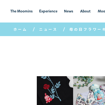
The Moomins
Experience
News
About
Moo
ムーミンの
ムーミンの世
ニュ
ムーミン
ム
世界
界を楽しむ
ース
について
ホーム
ニュース
母の日フラワー