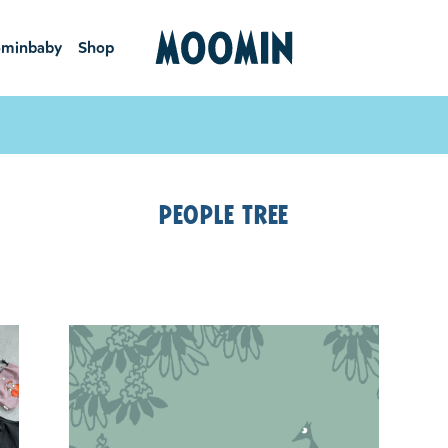
minbaby
Shop
ーミンベ
ショ
ビー
ップ
People Tree