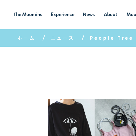
The Moomins
Experience
News
About
Moo
ムーミンの
ムーミンの世
ニュ
ムーミン
ム
世界
界を楽しむ
ース
について
ホーム
ニュース
People Tree