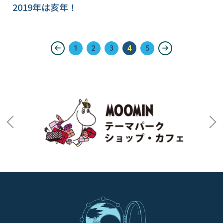
2019年は亥年！
1
2
3
4
5