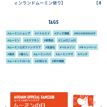
ィンランドムーミン便り】
【本国
Tags
#ムーミンショップ
#リトルミイ
#グッズ情報
#MOOMINSHOP
#ムーミン
#スナフキン
#新商品
#ニョロニョロ
#ムーミン公式ファンクラブ
#宝島社
#ベルメゾン
#キャンペーン
#雑貨
#暮らし
#ムーミンパパ
#ムーミンママ
#バッグ
#ムーミントロール
#お知らせ
#新作情報