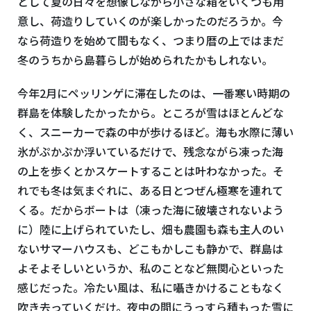
として夏の日々を想像しながら小さな箱をいくつも用
意し、荷造りしていくのが楽しかったのだろうか。今
なら荷造りを始めて間もなく、つまり暦の上ではまだ
冬のうちから島暮らしが始められたかもしれない。
今年2月にペッリンゲに滞在したのは、一番寒い時期の
群島を体験したかったから。ところが雪はほとんどな
く、スニーカーで森の中が歩けるほど。海も水際に薄い
氷がぷかぷか浮いているだけで、残念ながら凍った海
の上を歩くとかスケートすることは叶わなかった。そ
れでも冬は気まぐれに、ある日とつぜん極寒を連れて
くる。だからボートは（凍った海に破壊されないよう
に）陸に上げられていたし、畑も農園も森も主人のい
ないサマーハウスも、どこもかしこも静かで、群島は
よそよそしいというか、私のことなど無関心といった
感じだった。冷たい風は、私に囁きかけることもなく
吹き去っていくだけ。夜中の間にうっすら積もった雪に