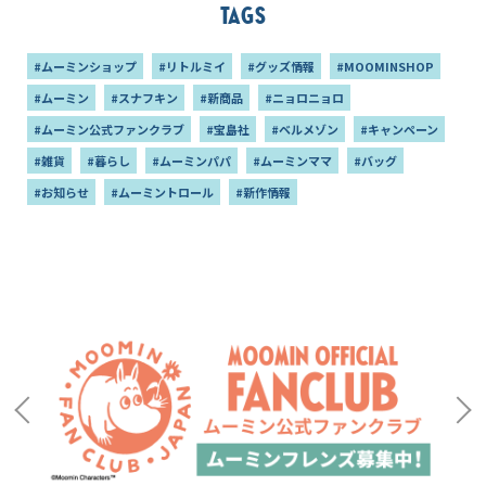
Tags
#ムーミンショップ
#リトルミイ
#グッズ情報
#MOOMINSHOP
#ムーミン
#スナフキン
#新商品
#ニョロニョロ
#ムーミン公式ファンクラブ
#宝島社
#ベルメゾン
#キャンペーン
#雑貨
#暮らし
#ムーミンパパ
#ムーミンママ
#バッグ
#お知らせ
#ムーミントロール
#新作情報