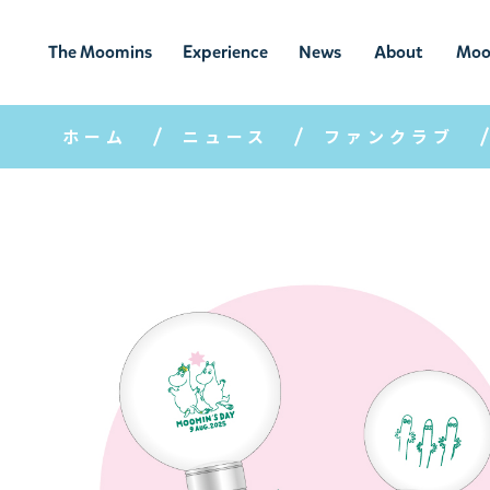
The Moomins
Experience
News
About
Moo
ムーミンの
ムーミンの世
ニュ
ムーミン
ム
世界
界を楽しむ
ース
について
ホーム
ニュース
ファンクラブ