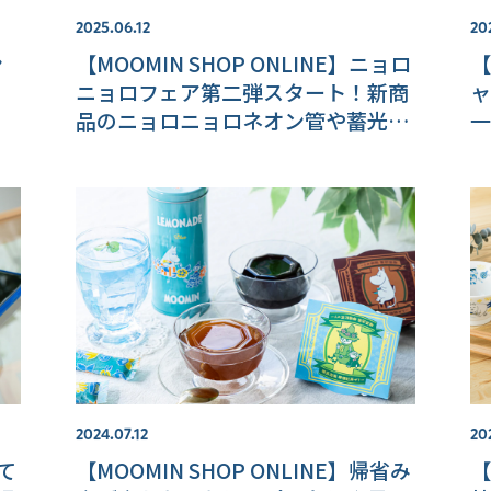
2025.06.12
20
ン
【MOOMIN SHOP ONLINE】ニョロ
【
ニョロフェア第二弾スタート！新商
ャ
品のニョロニョロネオン管や蓄光う
一
ちわのプレゼントも♪
バ
2024.07.12
20
って
【MOOMIN SHOP ONLINE】帰省み
【