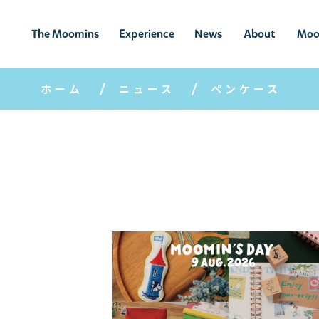
The Moomins
Experience
News
About
Moo
ムーミンの
ムーミンの世
ニュ
ムーミン
ム
世界
界を楽しむ
ース
について
ホーム
ニュース
ペンケース