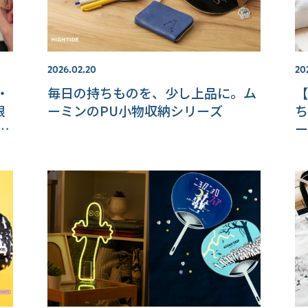
2026.02.20
20
・
毎日の持ちものを、少し上品に。ム
【
限
ーミンのPU小物収納シリーズ
ち
ン
ー
ン