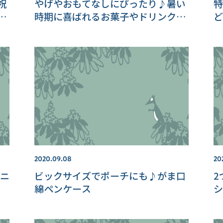
祝
やげやおもてなしにぴったり♪暑い
特
紹
時期に喜ばれるお菓子やドリンクを
ど
ご紹介！ステーショナリーの新商品
も♪
2020.09.08
20
のニ
ビックサイズでポーチにも♪がま口
2
綿ペンケース
シ